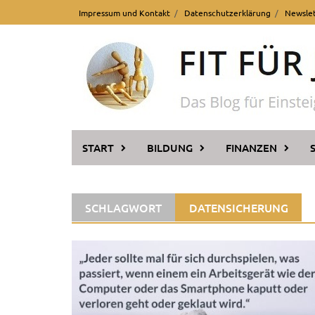
Skip
Impressum und Kontakt
Datenschutzerklärung
Newsle
to
content
START
BILDUNG
FINANZEN
SCHLAGWORT
DATENSICHERUNG