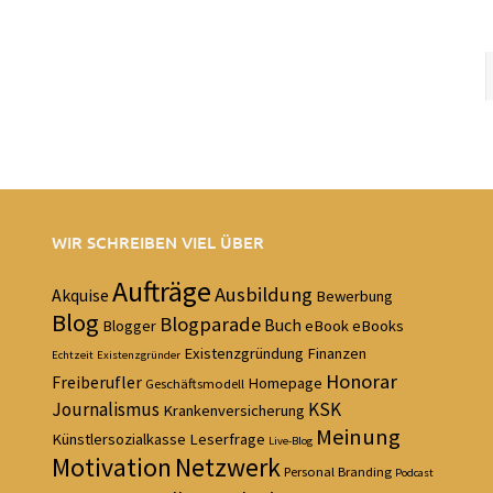
WIR SCHREIBEN VIEL ÜBER
Aufträge
Ausbildung
Akquise
Bewerbung
Blog
Blogparade
Buch
Blogger
eBook
eBooks
Existenzgründung
Finanzen
Echtzeit
Existenzgründer
Honorar
Freiberufler
Homepage
Geschäftsmodell
Journalismus
KSK
Krankenversicherung
Meinung
Künstlersozialkasse
Leserfrage
Live-Blog
Motivation
Netzwerk
Personal Branding
Podcast