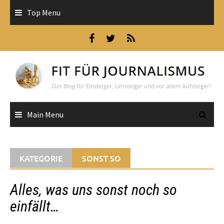
Skip
Top Menu
to
content
Main Menu
KATEGORIE
SONST SO
Alles, was uns sonst noch so
einfällt…