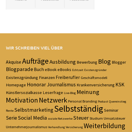
WIR SCHREIBEN VIEL ÜBER
Aufträge
Blog
Ausbildung
Akquise
Bewerbung
Blogger
Blogparade
Buch
eBook
eBooks
Echtzeit
Existenzgründer
Freiberufler
Existenzgründung
Finanzen
Geschäftsmodell
Honorar
Journalismus
KSK
Homepage
Krankenversicherung
Meinung
Künstlersozialkasse
Leserfrage
Live-Blog
Motivation
Netzwerk
Personal Branding
Podcast
Quereinstieg
Selbstständig
Selbstmarketing
Seminar
Rente
Social Media
Steuer
Serie
Studium
Umsatzsteuer
soziale Netzwerke
Weiterbildung
Unternehmerjournalismus
Verhandlung
Versicherung