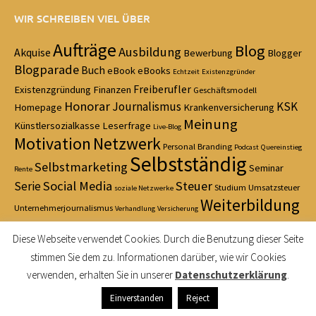
WIR SCHREIBEN VIEL ÜBER
Aufträge
Blog
Ausbildung
Akquise
Bewerbung
Blogger
Blogparade
Buch
eBook
eBooks
Echtzeit
Existenzgründer
Freiberufler
Existenzgründung
Finanzen
Geschäftsmodell
Honorar
Journalismus
KSK
Homepage
Krankenversicherung
Meinung
Künstlersozialkasse
Leserfrage
Live-Blog
Motivation
Netzwerk
Personal Branding
Podcast
Quereinstieg
Selbstständig
Selbstmarketing
Seminar
Rente
Social Media
Steuer
Serie
Studium
Umsatzsteuer
soziale Netzwerke
Weiterbildung
Unternehmerjournalismus
Verhandlung
Versicherung
Zeitmanagement
Diese Webseite verwendet Cookies. Durch die Benutzung dieser Seite
stimmen Sie dem zu. Informationen darüber, wie wir Cookies
verwenden, erhalten Sie in unserer
Datenschutzerklärung
.
© 2021 Fit für Journalismus — Made with love in Cologne — Das
Einverstanden
Reject
Logobild stammt von
Juergen Jotzo / pixelio.de