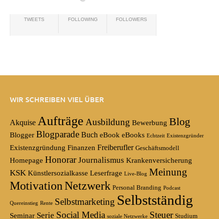
TWEETS
FOLLOWING
FOLLOWERS
WIR SCHREIBEN VIEL ÜBER
Aufträge
Blog
Ausbildung
Akquise
Bewerbung
Blogparade
Buch
Blogger
eBook
eBooks
Echtzeit
Existenzgründer
Freiberufler
Existenzgründung
Finanzen
Geschäftsmodell
Honorar
Journalismus
Homepage
Krankenversicherung
Meinung
KSK
Künstlersozialkasse
Leserfrage
Live-Blog
Motivation
Netzwerk
Personal Branding
Podcast
Selbstständig
Selbstmarketing
Quereinstieg
Rente
Social Media
Steuer
Serie
Seminar
Studium
soziale Netzwerke