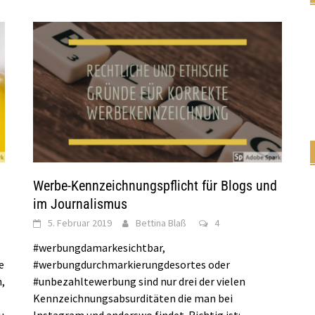
Werbe-Kennzeichnungspflicht für Blogs und
im Journalismus
5. Februar 2019
Bettina Blaß
4
#werbungdamarkesichtbar,
e
#werbungdurchmarkierungdesortes oder
,
#unbezahltewerbung sind nur drei der vielen
Kennzeichnungsabsurditäten die man bei