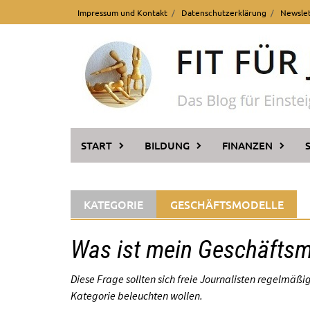
Skip
Impressum und Kontakt
Datenschutzerklärung
Newsle
to
content
START
BILDUNG
FINANZEN
KATEGORIE
GESCHÄFTSMODELLE
Was ist mein Geschäftsm
Diese Frage sollten sich freie Journalisten regelmäßig 
Kategorie beleuchten wollen.