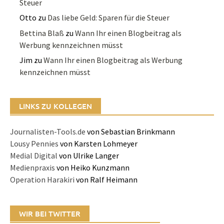
Steuer
Otto
zu
Das liebe Geld: Sparen für die Steuer
Bettina Blaß
zu
Wann Ihr einen Blogbeitrag als
Werbung kennzeichnen müsst
Jim
zu
Wann Ihr einen Blogbeitrag als Werbung
kennzeichnen müsst
LINKS ZU KOLLEGEN
Journalisten-Tools.de
von Sebastian Brinkmann
Lousy Pennies
von Karsten Lohmeyer
Medial Digital
von Ulrike Langer
Medienpraxis
von Heiko Kunzmann
Operation Harakiri
von Ralf Heimann
WIR BEI TWITTER