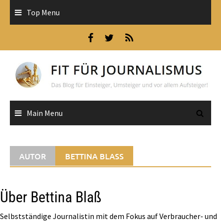
Skip
Top Menu
to
content
Main Menu
AUTOR
BETTINA BLASS
Über Bettina Blaß
Selbstständige Journalistin mit dem Fokus auf Verbraucher- und