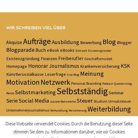
WIR SCHREIBEN VIEL ÜBER
Aufträge
Blog
Ausbildung
Akquise
Bewerbung
Blogger
Blogparade
Buch
eBook
eBooks
Echtzeit
Existenzgründer
Freiberufler
Existenzgründung
Finanzen
Geschäftsmodell
Honorar
Journalismus
KSK
Homepage
Krankenversicherung
Meinung
Künstlersozialkasse
Leserfrage
Live-Blog
Motivation
Netzwerk
Personal Branding
Podcast
Quereinstieg
Selbstständig
Selbstmarketing
Seminar
Rente
Social Media
Steuer
Serie
Studium
Umsatzsteuer
soziale Netzwerke
Weiterbildung
Unternehmerjournalismus
Verhandlung
Versicherung
Zeitmanagement
Diese Webseite verwendet Cookies. Durch die Benutzung dieser Seite
stimmen Sie dem zu. Informationen darüber, wie wir Cookies