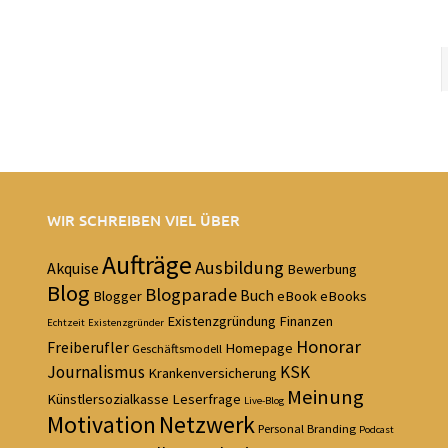
WIR SCHREIBEN VIEL ÜBER
Aufträge
Ausbildung
Akquise
Bewerbung
Blog
Blogparade
Buch
Blogger
eBook
eBooks
Existenzgründung
Finanzen
Echtzeit
Existenzgründer
Honorar
Freiberufler
Homepage
Geschäftsmodell
Journalismus
KSK
Krankenversicherung
Meinung
Künstlersozialkasse
Leserfrage
Live-Blog
Motivation
Netzwerk
Personal Branding
Podcast