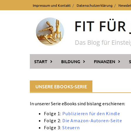
Skip
Impressum und Kontakt
Datenschutzerklärung
Newsle
to
content
START
BILDUNG
FINANZEN
UNSERE EBOOKS-SERIE
In unserer Serie eBooks sind bislang erschienen:
Folge 1:
Publizieren für den Kindle
Folge 2:
Die Amazon-Autoren-Seite
Folge 3:
Steuern