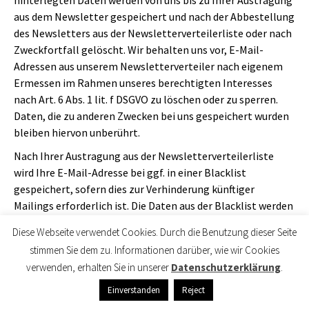
aus dem Newsletter gespeichert und nach der Abbestellung
des Newsletters aus der Newsletterverteilerliste oder nach
Zweckfortfall gelöscht. Wir behalten uns vor, E-Mail-
Adressen aus unserem Newsletterverteiler nach eigenem
Ermessen im Rahmen unseres berechtigten Interesses
nach Art. 6 Abs. 1 lit. f DSGVO zu löschen oder zu sperren.
Daten, die zu anderen Zwecken bei uns gespeichert wurden
bleiben hiervon unberührt.
Nach Ihrer Austragung aus der Newsletterverteilerliste
wird Ihre E-Mail-Adresse bei ggf. in einer Blacklist
gespeichert, sofern dies zur Verhinderung künftiger
Mailings erforderlich ist. Die Daten aus der Blacklist werden
nur für diesen Zweck verwendet und nicht mit anderen
Diese Webseite verwendet Cookies. Durch die Benutzung dieser Seite
Daten zusammengeführt. Dies dient sowohl Ihrem
stimmen Sie dem zu. Informationen darüber, wie wir Cookies
Interesse als auch unserem Interesse an der Einhaltung der
verwenden, erhalten Sie in unserer
Datenschutzerklärung
.
gesetzlichen Vorgaben beim Versand von Newslettern
(berechtigtes Interesse im Sinne des Art. 6 Abs. 1 lit. f
Einverstanden
Reject
DSGVO). Die Speicherung in der Blacklist ist zeitlich nicht