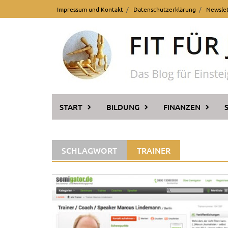
Skip
Impressum und Kontakt
Datenschutzerklärung
Newsle
to
content
START
BILDUNG
FINANZEN
SCHLAGWORT
TRAINER