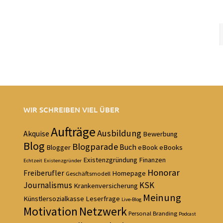
WIR SCHREIBEN VIEL ÜBER
Aufträge
Ausbildung
Akquise
Bewerbung
Blog
Blogparade
Buch
Blogger
eBook
eBooks
Existenzgründung
Finanzen
Echtzeit
Existenzgründer
Honorar
Freiberufler
Homepage
Geschäftsmodell
Journalismus
KSK
Krankenversicherung
Meinung
Künstlersozialkasse
Leserfrage
Live-Blog
Motivation
Netzwerk
Personal Branding
Podcast