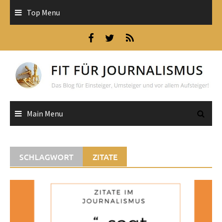
Skip
Top Menu
to
content
Main Menu
SCHLAGWORT
ZITATE