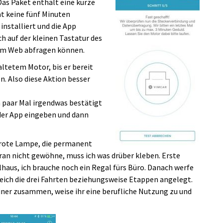
 Das Paket enthält eine kurze
t keine fünf Minuten
installiert und die App
ch auf der kleinen Tastatur des
 im Web abfragen können.
altetem Motor, bis er bereit
n. Also diese Aktion besser
n paar Mal irgendwas bestätigt
der App eingeben und dann
e rote Lampe, die permanent
ran nicht gewöhne, muss ich was drüber kleben. Erste
haus, ich brauche noch ein Regal fürs Büro. Danach werfe
 gleich die drei Fahrten beziehungsweise Etappen angelegt.
 einer zusammen, weise ihr eine berufliche Nutzung zu und