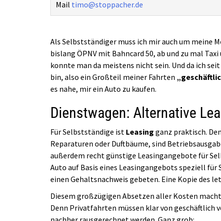
Mail
timo@stoppacher.de
Als Selbstständiger muss ich mir auch um meine M
bislang ÖPNV mit Bahncard 50, ab und zu mal Taxi
konnte man da meistens nicht sein. Und da ich seit
bin, also ein Großteil meiner Fahrten
„geschäftli
es nahe, mir ein Auto zu kaufen.
Dienstwagen: Alternative Le
Für Selbstständige ist
Leasing
ganz praktisch. Den
Reparaturen oder Duftbäume, sind Betriebsausgabe
außerdem recht günstige Leasingangebote für Selbs
Auto auf Basis eines Leasingangebots speziell für 
einen Gehaltsnachweis gebeten. Eine Kopie des let
Diesem großzügigen Absetzen aller Kosten macht 
Denn Privatfahrten müssen klar von geschäftlich 
nachher rausgerechnet werden. Ganz grob: