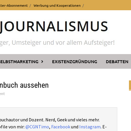
tter-Abonnement
Werbung und Kooperationen
SELBSTMARKETING
EXISTENZGRÜNDUNG
DEBATTEN
enbuch aussehen
ent
buchautor und Dozent. Nerd, Geek und vieles mehr.
file von mir:
@CGNTimo
,
Facebook
und
Instagram
. E-