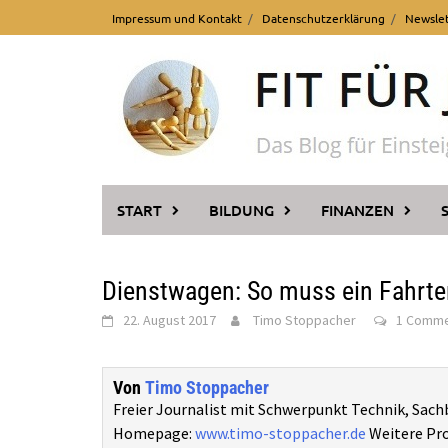
Skip
Impressum und Kontakt
Datenschutzerklärung
Newsle
to
content
START
BILDUNG
FINANZEN
Dienstwagen: So muss ein Fahrt
22. August 2017
Timo Stoppacher
1 Comm
Von
Timo Stoppacher
Freier Journalist mit Schwerpunkt Technik, Sach
Homepage:
www.timo-stoppacher.de
Weitere Pro