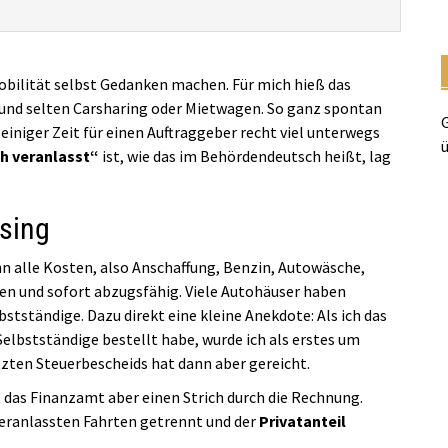
obilität selbst Gedanken machen. Für mich hieß das
 und selten Carsharing oder Mietwagen. So ganz spontan
G
 einiger Zeit für einen Auftraggeber recht viel unterwegs
ü
ch veranlasst“
ist, wie das im Behördendeutsch heißt, lag
asing
n alle Kosten, also Anschaffung, Benzin, Autowäsche,
n und sofort abzugsfähig. Viele Autohäuser haben
tständige. Dazu direkt eine kleine Anekdote: Als ich das
Selbstständige bestellt habe, wurde ich als erstes um
zten Steuerbescheids hat dann aber gereicht.
das Finanzamt aber einen Strich durch die Rechnung.
veranlassten Fahrten getrennt und der
Privatanteil