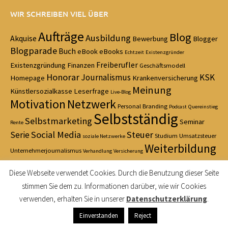
WIR SCHREIBEN VIEL ÜBER
Aufträge
Blog
Ausbildung
Akquise
Bewerbung
Blogger
Blogparade
Buch
eBook
eBooks
Echtzeit
Existenzgründer
Freiberufler
Existenzgründung
Finanzen
Geschäftsmodell
Honorar
Journalismus
KSK
Homepage
Krankenversicherung
Meinung
Künstlersozialkasse
Leserfrage
Live-Blog
Motivation
Netzwerk
Personal Branding
Podcast
Quereinstieg
Selbstständig
Selbstmarketing
Seminar
Rente
Social Media
Steuer
Serie
Studium
Umsatzsteuer
soziale Netzwerke
Weiterbildung
Unternehmerjournalismus
Verhandlung
Versicherung
Zeitmanagement
Diese Webseite verwendet Cookies. Durch die Benutzung dieser Seite
stimmen Sie dem zu. Informationen darüber, wie wir Cookies
verwenden, erhalten Sie in unserer
Datenschutzerklärung
.
© 2021 Fit für Journalismus — Made with love in Cologne — Das
Einverstanden
Reject
Logobild stammt von
Juergen Jotzo / pixelio.de