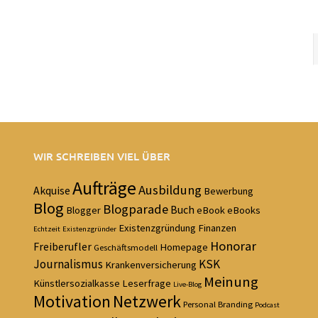
WIR SCHREIBEN VIEL ÜBER
Aufträge
Ausbildung
Akquise
Bewerbung
Blog
Blogparade
Buch
Blogger
eBook
eBooks
Existenzgründung
Finanzen
Echtzeit
Existenzgründer
Honorar
Freiberufler
Homepage
Geschäftsmodell
Journalismus
KSK
Krankenversicherung
Meinung
Künstlersozialkasse
Leserfrage
Live-Blog
Motivation
Netzwerk
Personal Branding
Podcast