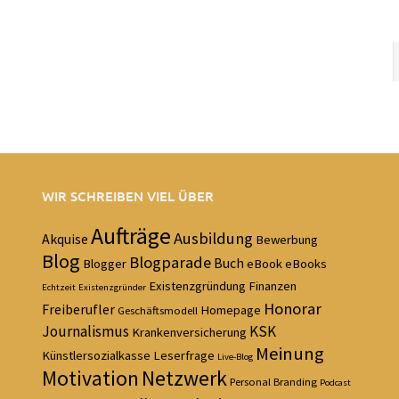
WIR SCHREIBEN VIEL ÜBER
Aufträge
Ausbildung
Akquise
Bewerbung
Blog
Blogparade
Buch
Blogger
eBook
eBooks
Existenzgründung
Finanzen
Echtzeit
Existenzgründer
Honorar
Freiberufler
Homepage
Geschäftsmodell
Journalismus
KSK
Krankenversicherung
Meinung
Künstlersozialkasse
Leserfrage
Live-Blog
Motivation
Netzwerk
Personal Branding
Podcast