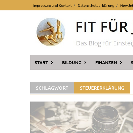
Skip
Impressum und Kontakt
Datenschutzerklärung
Newsle
to
content
START
BILDUNG
FINANZEN
SCHLAGWORT
STEUERERKLÄRUNG