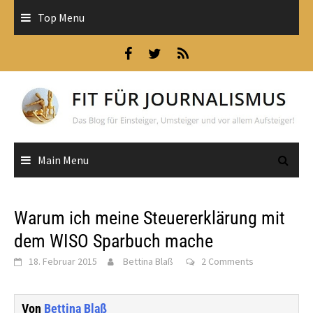
Skip
Top Menu
to
content
Main Menu
Warum ich meine Steuererklärung mit
dem WISO Sparbuch mache
18. Februar 2015
Bettina Blaß
2 Comments
Von
Bettina Blaß