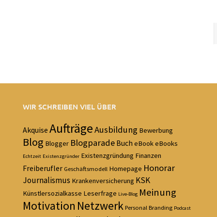
WIR SCHREIBEN VIEL ÜBER
Aufträge
Ausbildung
Akquise
Bewerbung
Blog
Blogparade
Buch
Blogger
eBook
eBooks
Existenzgründung
Finanzen
Echtzeit
Existenzgründer
Honorar
Freiberufler
Homepage
Geschäftsmodell
Journalismus
KSK
Krankenversicherung
Meinung
Künstlersozialkasse
Leserfrage
Live-Blog
Motivation
Netzwerk
Personal Branding
Podcast