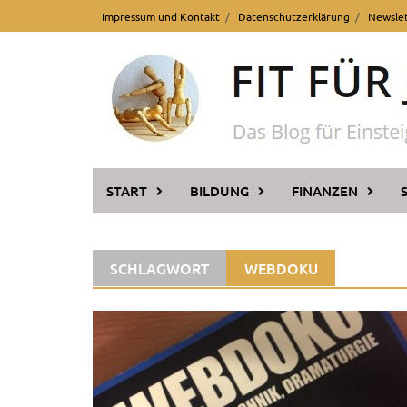
Skip
Impressum und Kontakt
Datenschutzerklärung
Newsle
to
content
START
BILDUNG
FINANZEN
SCHLAGWORT
WEBDOKU