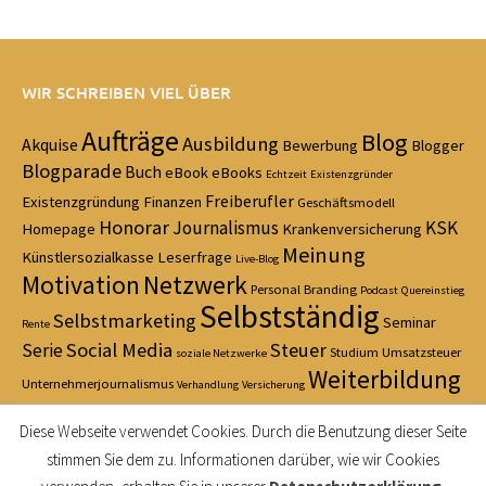
WIR SCHREIBEN VIEL ÜBER
Aufträge
Blog
Ausbildung
Akquise
Bewerbung
Blogger
Blogparade
Buch
eBook
eBooks
Echtzeit
Existenzgründer
Freiberufler
Existenzgründung
Finanzen
Geschäftsmodell
Honorar
Journalismus
KSK
Homepage
Krankenversicherung
Meinung
Künstlersozialkasse
Leserfrage
Live-Blog
Motivation
Netzwerk
Personal Branding
Podcast
Quereinstieg
Selbstständig
Selbstmarketing
Seminar
Rente
Social Media
Steuer
Serie
Studium
Umsatzsteuer
soziale Netzwerke
Weiterbildung
Unternehmerjournalismus
Verhandlung
Versicherung
Zeitmanagement
Diese Webseite verwendet Cookies. Durch die Benutzung dieser Seite
stimmen Sie dem zu. Informationen darüber, wie wir Cookies