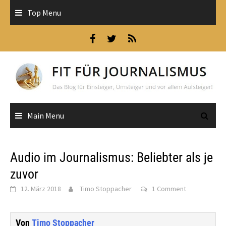
Skip
Top Menu
to
content
Main Menu
Audio im Journalismus: Beliebter als je
zuvor
12. März 2018
Timo Stoppacher
1 Comment
Von
Timo Stoppacher