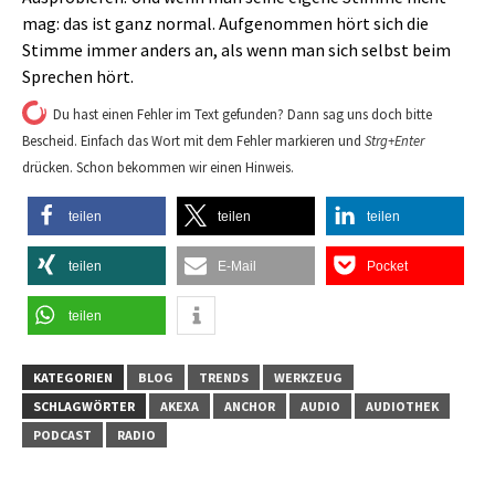
mag: das ist ganz normal. Aufgenommen hört sich die
Stimme immer anders an, als wenn man sich selbst beim
Sprechen hört.
Du hast einen Fehler im Text gefunden? Dann sag uns doch bitte
Bescheid. Einfach das Wort mit dem Fehler markieren und
Strg+Enter
drücken. Schon bekommen wir einen Hinweis.
teilen
teilen
teilen
teilen
E-Mail
Pocket
teilen
KATEGORIEN
BLOG
TRENDS
WERKZEUG
SCHLAGWÖRTER
AKEXA
ANCHOR
AUDIO
AUDIOTHEK
PODCAST
RADIO