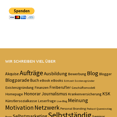
WIR SCHREIBEN VIEL ÜBER
Aufträge
Blog
Ausbildung
Akquise
Bewerbung
Blogger
Blogparade
Buch
eBook
eBooks
Echtzeit
Existenzgründer
Freiberufler
Existenzgründung
Finanzen
Geschäftsmodell
Honorar
Journalismus
KSK
Homepage
Krankenversicherung
Meinung
Künstlersozialkasse
Leserfrage
Live-Blog
Motivation
Netzwerk
Personal Branding
Podcast
Quereinstieg
Selbstständig
Selbstmarketing
Seminar
Rente