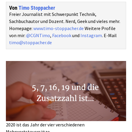
Von
Timo Stoppacher
Freier Journalist mit Schwerpunkt Technik,
Sachbuchautor und Dozent. Nerd, Geek und vieles mehr.
Homepage:
www.timo-stoppacher.de
Weitere Profile
von mir:
@CGNTimo
,
Facebook
und
Instagram
. E-Mail
timo@stoppacher.de
2020 ist das Jahr der vier verschiedenen
Mehrwertsteuersätze