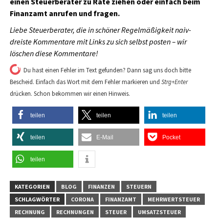
einen Steuerberater zu Rate ziehen oder einfach beim
Finanzamt anrufen und fragen.
Liebe Steuerberater, die in schöner Regelmäßigkeit naiv-
dreiste Kommentare mit Links zu sich selbst posten – wir
löschen diese Kommentare!
Du hast einen Fehler im Text gefunden? Dann sag uns doch bitte
Bescheid. Einfach das Wort mit dem Fehler markieren und
Strg+Enter
drücken. Schon bekommen wir einen Hinweis.
teilen
teilen
teilen
teilen
E-Mail
Pocket
teilen
KATEGORIEN
BLOG
FINANZEN
STEUERN
SCHLAGWÖRTER
CORONA
FINANZAMT
MEHRWERTSTEUER
RECHNUNG
RECHNUNGEN
STEUER
UMSATZSTEUER