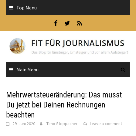
Skip
Top Menu
to
content
Main Menu
Mehrwertsteueränderung: Das musst
Du jetzt bei Deinen Rechnungen
beachten
29. Juni 2020
Timo Stoppacher
Leave a comment