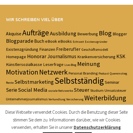
WIR SCHREIBEN VIEL ÜBER
Aufträge
Blog
Ausbildung
Akquise
Bewerbung
Blogger
Blogparade
Buch
eBook
eBooks
Echtzeit
Existenzgründer
Freiberufler
Existenzgründung
Finanzen
Geschäftsmodell
Honorar
Journalismus
KSK
Homepage
Krankenversicherung
Meinung
Künstlersozialkasse
Leserfrage
Live-Blog
Motivation
Netzwerk
Personal Branding
Podcast
Quereinstieg
Selbstständig
Selbstmarketing
Seminar
Rente
Social Media
Steuer
Serie
Studium
Umsatzsteuer
soziale Netzwerke
Weiterbildung
Unternehmerjournalismus
Verhandlung
Versicherung
Zeitmanagement
Diese Webseite verwendet Cookies. Durch die Benutzung dieser Seite
stimmen Sie dem zu. Informationen darüber, wie wir Cookies
verwenden, erhalten Sie in unserer
Datenschutzerklärung
.
© 2021 Fit für Journalismus — Made with love in Cologne — Das