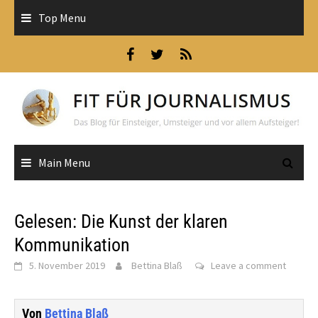
Skip
Top Menu
to
content
Main Menu
Gelesen: Die Kunst der klaren
Kommunikation
5. November 2019
Bettina Blaß
Leave a comment
Von
Bettina Blaß