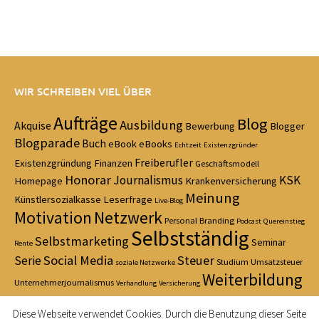
WIR SCHREIBEN VIEL ÜBER
Aufträge
Blog
Ausbildung
Akquise
Bewerbung
Blogger
Blogparade
Buch
eBook
eBooks
Echtzeit
Existenzgründer
Freiberufler
Existenzgründung
Finanzen
Geschäftsmodell
Honorar
Journalismus
KSK
Homepage
Krankenversicherung
Meinung
Künstlersozialkasse
Leserfrage
Live-Blog
Motivation
Netzwerk
Personal Branding
Podcast
Quereinstieg
Selbstständig
Selbstmarketing
Seminar
Rente
Social Media
Steuer
Serie
Studium
Umsatzsteuer
soziale Netzwerke
Weiterbildung
Unternehmerjournalismus
Verhandlung
Versicherung
Zeitmanagement
Diese Webseite verwendet Cookies. Durch die Benutzung dieser Seite