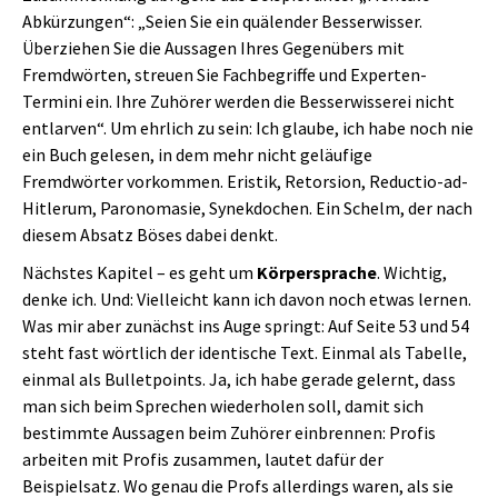
Abkürzungen“: „Seien Sie ein quälender Besserwisser.
Überziehen Sie die Aussagen Ihres Gegenübers mit
Fremdwörten, streuen Sie Fachbegriffe und Experten-
Termini ein. Ihre Zuhörer werden die Besserwisserei nicht
entlarven“. Um ehrlich zu sein: Ich glaube, ich habe noch nie
ein Buch gelesen, in dem mehr nicht geläufige
Fremdwörter vorkommen. Eristik, Retorsion, Reductio-ad-
Hitlerum, Paronomasie, Synekdochen. Ein Schelm, der nach
diesem Absatz Böses dabei denkt.
Nächstes Kapitel – es geht um
Körpersprache
. Wichtig,
denke ich. Und: Vielleicht kann ich davon noch etwas lernen.
Was mir aber zunächst ins Auge springt: Auf Seite 53 und 54
steht fast wörtlich der identische Text. Einmal als Tabelle,
einmal als Bulletpoints. Ja, ich habe gerade gelernt, dass
man sich beim Sprechen wiederholen soll, damit sich
bestimmte Aussagen beim Zuhörer einbrennen: Profis
arbeiten mit Profis zusammen, lautet dafür der
Beispielsatz. Wo genau die Profs allerdings waren, als sie