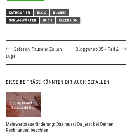
KATEGORIEN
BLOG
BÜCHER
SCHLAGWÖRTER
BUCH
REZENSION
Post
Gelesen: Tausend Zeilen
Blogger ab 35 – Teil 2
Lüge
navigation
DIESE BEITRÄGE KÖNNTEN DIR AUCH GEFALLEN
Mehrwertsteueränderung: Das musst Du jetzt bei Deinen
Rechnungen beachten