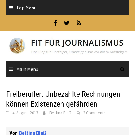
Skip
Top Menu
to
content
Main Menu
Freiberufler: Unbezahlte Rechnungen
können Existenzen gefährden
4. August 2013
Bettina Blaß
2 Comments
Von
Bettina Blaß