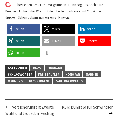
Du hast einen Fehler im Text gefunden? Dann sag uns doch bitte
Bescheid. Einfach das Wort mit dem Fehler markieren und
Strg+Enter
drücken. Schon bekommen wir einen Hinweis.
teilen
teilen
teilen
teilen
E-Mail
Pocket
teilen
KATEGORIEN
BLOG
FINANZEN
SCHLAGWÖRTER
FREIBERUFLER
HONORAR
MAHNEN
MAHNUNG
RECHNUNGEN
ZAHLUNGSVERZUG
Post
Versicherungen: Zweite
KSK: Bußgeld für Schwindler
Wahl und trotzdem wichtig
navigation