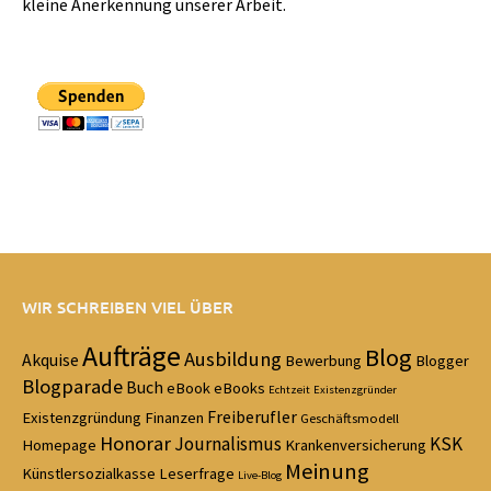
kleine Anerkennung unserer Arbeit.
WIR SCHREIBEN VIEL ÜBER
Aufträge
Blog
Ausbildung
Akquise
Bewerbung
Blogger
Blogparade
Buch
eBook
eBooks
Echtzeit
Existenzgründer
Freiberufler
Existenzgründung
Finanzen
Geschäftsmodell
Honorar
Journalismus
KSK
Homepage
Krankenversicherung
Meinung
Künstlersozialkasse
Leserfrage
Live-Blog