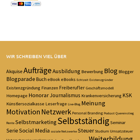
WIR SCHREIBEN VIEL ÜBER
Aufträge
Blog
Ausbildung
Akquise
Bewerbung
Blogger
Blogparade
Buch
eBook
eBooks
Echtzeit
Existenzgründer
Freiberufler
Existenzgründung
Finanzen
Geschäftsmodell
Honorar
Journalismus
KSK
Homepage
Krankenversicherung
Meinung
Künstlersozialkasse
Leserfrage
Live-Blog
Motivation
Netzwerk
Personal Branding
Podcast
Quereinstieg
Selbstständig
Selbstmarketing
Seminar
Rente
Social Media
Steuer
Serie
Studium
Umsatzsteuer
soziale Netzwerke
Weiterbildung