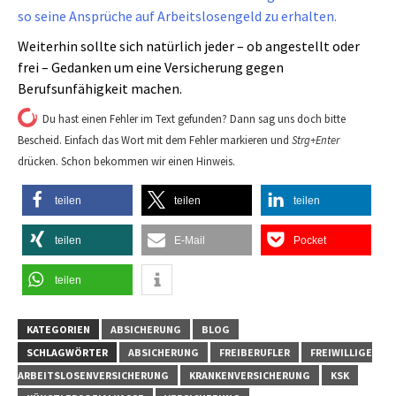
so seine Ansprüche auf Arbeitslosengeld zu erhalten.
Weiterhin sollte sich natürlich jeder – ob angestellt oder
frei – Gedanken um eine Versicherung gegen
Berufsunfähigkeit machen.
Du hast einen Fehler im Text gefunden? Dann sag uns doch bitte
Bescheid. Einfach das Wort mit dem Fehler markieren und
Strg+Enter
drücken. Schon bekommen wir einen Hinweis.
teilen
teilen
teilen
teilen
E-Mail
Pocket
teilen
KATEGORIEN
ABSICHERUNG
BLOG
SCHLAGWÖRTER
ABSICHERUNG
FREIBERUFLER
FREIWILLIGE
ARBEITSLOSENVERSICHERUNG
KRANKENVERSICHERUNG
KSK