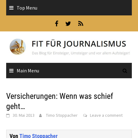
Skip
Top Menu
to
content
Main Menu
Versicherungen: Wenn was schief
geht…
30. Mai 2013
Timo Stoppacher
Leave a comment
Von
Timo Stoppacher