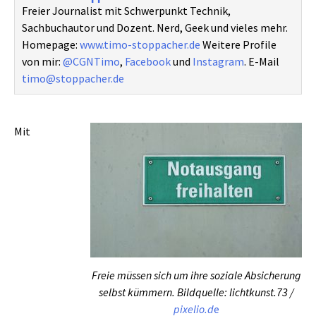
Freier Journalist mit Schwerpunkt Technik,
Sachbuchautor und Dozent. Nerd, Geek und vieles mehr.
Homepage:
www.timo-stoppacher.de
Weitere Profile
von mir:
@CGNTimo
,
Facebook
und
Instagram
. E-Mail
timo@stoppacher.de
Mit
Freie müssen sich um ihre soziale Absicherung
selbst kümmern. Bildquelle: lichtkunst.73 /
pixelio.d
e