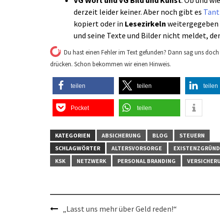
derzeit leider keiner. Aber noch gibt es
Tant
kopiert oder in
Lesezirkeln
weitergegeben w
und seine Texte und Bilder nicht meldet, dem
Du hast einen Fehler im Text gefunden? Dann sag uns doch 
drücken. Schon bekommen wir einen Hinweis.
teilen
teilen
teilen
Pocket
teilen
KATEGORIEN
ABSICHERUNG
BLOG
STEUERN
SCHLAGWÖRTER
ALTERSVORSORGE
EXISTENZGRÜND
KSK
NETZWERK
PERSONAL BRANDING
VERSICHER
Post
„Lasst uns mehr über Geld reden!“