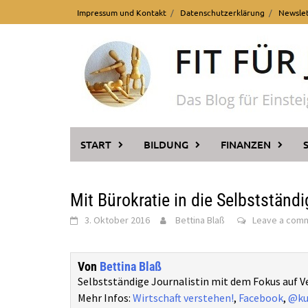
Skip
Impressum und Kontakt
Datenschutzerklärung
Newsle
to
content
START
BILDUNG
FINANZEN
Mit Bürokratie in die Selbstständi
3. Oktober 2016
Bettina Blaß
Leave a com
Von
Bettina Blaß
Selbstständige Journalistin mit dem Fokus auf 
Mehr Infos:
Wirtschaft verstehen!
,
Facebook
,
@ku