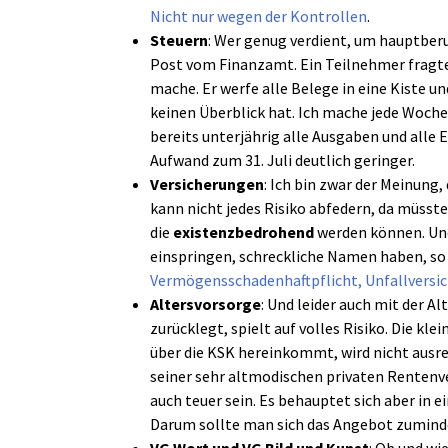
Nicht nur wegen der Kontrollen
.
Steuern
: Wer genug verdient, um hauptberu
Post vom Finanzamt. Ein Teilnehmer fragte 
mache. Er werfe alle Belege in eine Kiste u
keinen Überblick hat. Ich mache jede Woch
bereits unterjährig alle Ausgaben und all
Aufwand zum 31. Juli deutlich geringer.
Versicherungen
: Ich bin zwar der Meinung,
kann nicht jedes Risiko abfedern, da müsste
die
existenzbedrohend
werden können. Und
einspringen, schreckliche Namen haben, so 
Vermögensschadenhaftpflicht, Unfallversi
Altersvorsorge
: Und leider auch mit der Al
zurücklegt, spielt auf volles Risiko. Die kl
über die KSK hereinkommt, wird nicht ausrei
seiner sehr altmodischen privaten Rentenve
auch teuer sein. Es behauptet sich aber in ei
Darum sollte man sich das Angebot zumind
VG Wort und VG Bild und Kunst
: Ob und wi