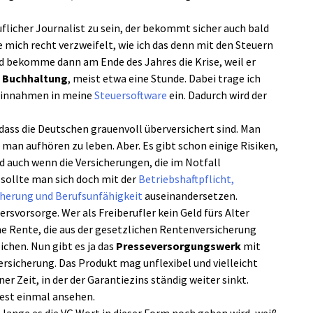
flicher Journalist zu sein, der bekommt sicher auch bald
mich recht verzweifelt, wie ich das denn mit den Steuern
nd bekomme dann am Ende des Jahres die Krise, weil er
e
Buchhaltung
, meist etwa eine Stunde. Dabei trage ich
e Einnahmen in meine
Steuersoftware
ein. Dadurch wird der
 dass die Deutschen grauenvoll überversichert sind. Man
 man aufhören zu leben. Aber. Es gibt schon einige Risiken,
 auch wenn die Versicherungen, die im Notfall
sollte man sich doch mit der
Betriebshaftpflicht,
cherung und Berufsunfähigkeit
auseinandersetzen.
tersvorsorge. Wer als Freiberufler kein Geld fürs Alter
eine Rente, die aus der gesetzlichen Rentenversicherung
chen. Nun gibt es ja das
Presseversorgungswerk
mit
rsicherung. Das Produkt mag unflexibel und vielleicht
ner Zeit, in der der Garantiezins ständig weiter sinkt.
est einmal ansehen.
e lange es die VG Wort in dieser Form noch geben wird, weiß