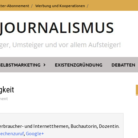
tter-Abonnement
Werbung und Kooperationen
SELBSTMARKETING
EXISTENZGRÜNDUNG
DEBATTEN
gkeit
ment
Verbraucher- und Internetthemen, Buchautorin, Dozentin.
echenzuruf
,
Google+