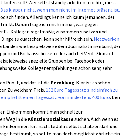
it laufen soll? Wer selbstständig arbeiten möchte, muss
.
Das klappt nicht, wenn man nicht im Internet präsent ist.
disch finden. Allerdings kenne ich kaum jemanden, der
trinkt. Darum frage ich mich immer, was gegen
oder Ex-Kollegen regelmäßig zusammenzusetzen und
Dinge zu quatschen, kann sehr hilfreich sein.
Netzwerken
Verbänden wie beispielsweise dem Journalistinnenbund, den
ppen und Fachausschüssen oder auch bei Verdi. Sinnvoll
beispielsweise spezielle Gruppen bei Facebook oder
iehungsweise Kollegenempfehlungen schon sehr, sehr
en Punkt, und das ist die
Bezahlung
. Klar ist es schön,
ber: Zu welchem Preis.
152 Euro Tagessatz sind einfach zu
empfiehlt einen Tagessatz von mindestens 400 Euro
. Dem
chen Einkommen kommt man schnell zur
den Weg in die
Künstlersozialkasse
suchen. Auch wenn es
in Einkommen fürs nächste Jahr selbst schätzen darf und
träge bestimmt, so sollte man doch möglichst ehrlich sein.