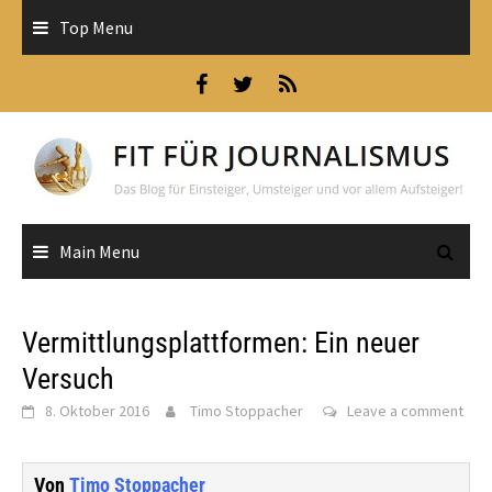
Skip
Top Menu
to
content
Main Menu
Vermittlungsplattformen: Ein neuer
Versuch
8. Oktober 2016
Timo Stoppacher
Leave a comment
Von
Timo Stoppacher