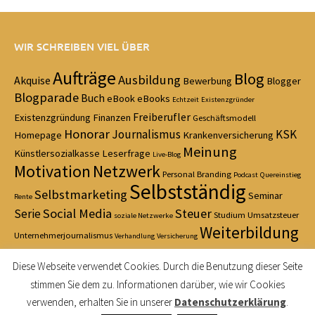
WIR SCHREIBEN VIEL ÜBER
Aufträge
Blog
Ausbildung
Akquise
Bewerbung
Blogger
Blogparade
Buch
eBook
eBooks
Echtzeit
Existenzgründer
Freiberufler
Existenzgründung
Finanzen
Geschäftsmodell
Honorar
Journalismus
KSK
Homepage
Krankenversicherung
Meinung
Künstlersozialkasse
Leserfrage
Live-Blog
Motivation
Netzwerk
Personal Branding
Podcast
Quereinstieg
Selbstständig
Selbstmarketing
Seminar
Rente
Social Media
Steuer
Serie
Studium
Umsatzsteuer
soziale Netzwerke
Weiterbildung
Unternehmerjournalismus
Verhandlung
Versicherung
Zeitmanagement
Diese Webseite verwendet Cookies. Durch die Benutzung dieser Seite
stimmen Sie dem zu. Informationen darüber, wie wir Cookies
verwenden, erhalten Sie in unserer
Datenschutzerklärung
.
© 2021 Fit für Journalismus — Made with love in Cologne — Das