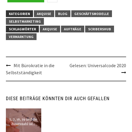
KATEGORIEN
AKQUISE
BLOG
GESCHÄFTSMODELLE
SELBSTMARKETING
SCHLAGWÖRTER
AKQUISE
AUFTRÄGE
SCRIBERSHUB
VERMARKTUNG
Post
Mit Bürokratie in die
Gelesen: Universalcode 2020
Selbstständigkeit
navigation
DIESE BEITRÄGE KÖNNTEN DIR AUCH GEFALLEN