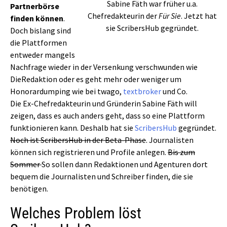
Sabine Fäth war früher u.a.
Partnerbörse
Chefredakteurin der
Für Sie
. Jetzt hat
finden können
.
sie ScribersHub gegründet.
Doch bislang sind
die Plattformen
entweder mangels
Nachfrage wieder in der Versenkung verschwunden wie
DieRedaktion oder es geht mehr oder weniger um
Honorardumping wie bei twago,
textbroker
und Co.
Die Ex-Chefredakteurin und Gründerin Sabine Fäth will
zeigen, dass es auch anders geht, dass so eine Plattform
funktionieren kann. Deshalb hat sie
ScribersHub
gegründet.
Noch ist ScribersHub in der Beta-Phase
. Journalisten
können sich registrieren und Profile anlegen.
Bis zum
Sommer
So sollen dann Redaktionen und Agenturen dort
bequem die Journalisten und Schreiber finden, die sie
benötigen.
Welches Problem löst