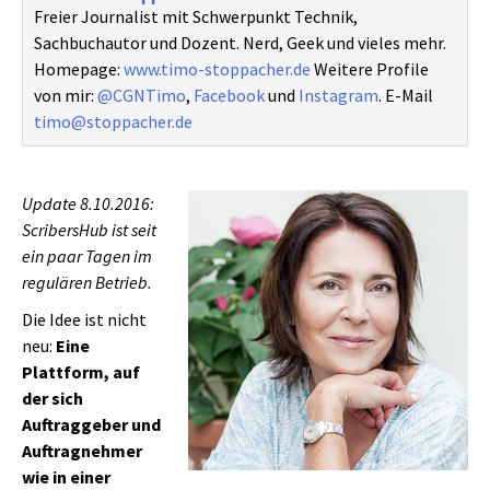
Freier Journalist mit Schwerpunkt Technik,
Sachbuchautor und Dozent. Nerd, Geek und vieles mehr.
Homepage:
www.timo-stoppacher.de
Weitere Profile
von mir:
@CGNTimo
,
Facebook
und
Instagram
. E-Mail
timo@stoppacher.de
Update 8.10.2016:
ScribersHub ist seit
ein paar Tagen im
regulären Betrieb.
Die Idee ist nicht
neu:
Eine
Plattform, auf
der sich
Auftraggeber und
Auftragnehmer
wie in einer