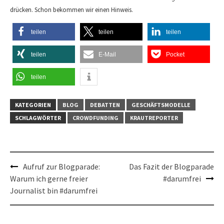
drücken. Schon bekommen wir einen Hinweis.
teilen
teilen
teilen
teilen
E-Mail
Pocket
teilen
KATEGORIEN
BLOG
DEBATTEN
GESCHÄFTSMODELLE
SCHLAGWÖRTER
CROWDFUNDING
KRAUTREPORTER
Post
Aufruf zur Blogparade:
Das Fazit der Blogparade
Warum ich gerne freier
#darumfrei
navigation
Journalist bin #darumfrei