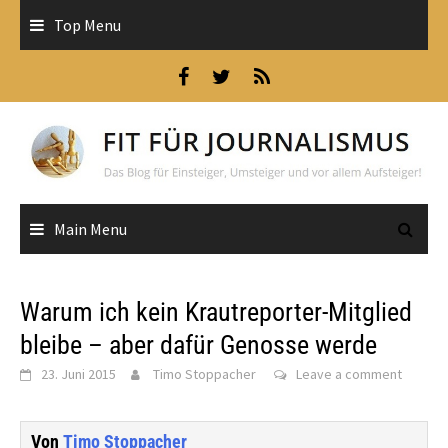
Skip
Top Menu
to
content
Main Menu
Warum ich kein Krautreporter-Mitglied
bleibe – aber dafür Genosse werde
23. Juni 2015
Timo Stoppacher
Leave a comment
Von
Timo Stoppacher