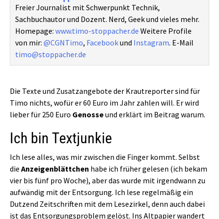
Freier Journalist mit Schwerpunkt Technik,
Sachbuchautor und Dozent. Nerd, Geek und vieles mehr.
Homepage:
www.timo-stoppacher.de
Weitere Profile
von mir:
@CGNTimo
,
Facebook
und
Instagram
. E-Mail
timo@stoppacher.de
Die Texte und Zusatzangebote der Krautreporter sind für
Timo nichts, wofür er 60 Euro im Jahr zahlen will. Er wird
lieber für 250 Euro
Genosse
und erklärt im Beitrag warum.
Ich bin Textjunkie
Ich lese alles, was mir zwischen die Finger kommt. Selbst
die
Anzeigenblättchen
habe ich früher gelesen (ich bekam
vier bis fünf pro Woche), aber das wurde mit irgendwann zu
aufwändig mit der Entsorgung. Ich lese regelmäßig ein
Dutzend Zeitschriften mit dem Lesezirkel, denn auch dabei
ist das Entsorgungsproblem gelöst. Ins Altpapier wandert