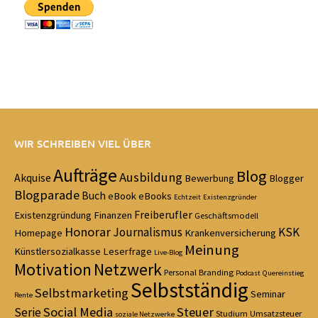
WIR SCHREIBEN VIEL ÜBER
Aufträge
Blog
Ausbildung
Akquise
Bewerbung
Blogger
Blogparade
Buch
eBook
eBooks
Echtzeit
Existenzgründer
Freiberufler
Existenzgründung
Finanzen
Geschäftsmodell
Honorar
Journalismus
KSK
Homepage
Krankenversicherung
Meinung
Künstlersozialkasse
Leserfrage
Live-Blog
Motivation
Netzwerk
Personal Branding
Podcast
Quereinstieg
Selbstständig
Selbstmarketing
Seminar
Rente
Social Media
Steuer
Serie
Studium
Umsatzsteuer
soziale Netzwerke