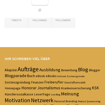
@
TWEETS
FOLLOWING
FOLLOWERS
WIR SCHREIBEN VIEL ÜBER
Aufträge
Blog
Ausbildung
Akquise
Bewerbung
Blogger
Blogparade
Buch
eBook
eBooks
Echtzeit
Existenzgründer
Freiberufler
Existenzgründung
Finanzen
Geschäftsmodell
Honorar
Journalismus
KSK
Homepage
Krankenversicherung
Meinung
Künstlersozialkasse
Leserfrage
Live-Blog
Motivation
Netzwerk
Personal Branding
Podcast
Quereinstieg