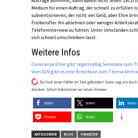
Aufträge annimmt, kann davon nicht leben. Letztli
Medium für einen Auftrag, der schnell zu erfüllen 
subventionieren, der nicht viel Geld, aber Ehre bri
Freiberufler ihn ablehnen oder weniger Arbeitskraft
Telefoninterview zu führen. Unter Umständen schlu
sich schnell umschreiben lässt.
Weitere Infos
Constanze Elter gibt regelmäßig Seminare zum T
Vom DJV gibt es eine Broschüre zum Thema Vertra
Du hast einen Fehler im Text gefunden? Dann sag uns doch 
drücken. Schon bekommen wir einen Hinweis.
teilen
teilen
teilen
Pocket
teilen
KATEGORIEN
BLOG
FINANZEN