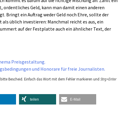
ch kommt es darum auf die richtige Mischung an: Zahlt ein
ist, ordentliches Geld, kann man damit einen anderen
ngt. Bringt ein Auftrag weder Geld noch Ehre, sollte der
 als üblich investieren: Manchmal reicht es aus, ein
mmert auf der Festplatte auch ein ähnlicher Text, der
hema Preisgestaltung.
gsbedingungen und Honorare für freie Journalisten.
bitte Bescheid. Einfach das Wort mit dem Fehler markieren und
Strg+Enter
teilen
E-Mail