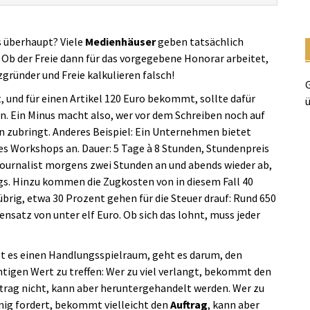
s überhaupt? Viele
Medienhäuser
geben tatsächlich
Ob der Freie dann für das vorgegebene Honorar arbeitet,
zgründer und Freie kalkulieren falsch!
G
, und für einen Artikel 120 Euro bekommt, sollte dafür
ü
en. Ein Minus macht also, wer vor dem Schreiben noch auf
n zubringt. Anderes Beispiel: Ein Unternehmen bietet
nes Workshops an. Dauer: 5 Tage à 8 Stunden, Stundenpreis
 Journalist morgens zwei Stunden an und abends wieder ab,
egs. Hinzu kommen die Zugkosten von in diesem Fall 40
brig, etwa 30 Prozent gehen für die Steuer drauf: Rund 650
nsatz von unter elf Euro. Ob sich das lohnt, muss jeder
t es einen Handlungsspielraum, geht es darum, den
htigen Wert zu treffen: Wer zu viel verlangt, bekommt den
trag nicht, kann aber heruntergehandelt werden. Wer zu
ig fordert, bekommt vielleicht den
Auftrag
, kann aber