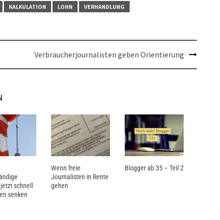
KALKULATION
LOHN
VERHANDLUNG
Verbraucherjournalisten geben Orientierung
N
Wenn freie
Blogger ab 35 – Teil 2
tändige
Journalisten in Rente
etzt schnell
gehen
ten senken