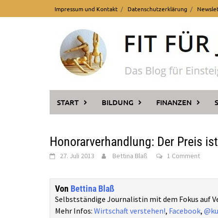
Skip
Impressum und Kontakt
Datenschutzerklärung
Newsle
to
content
START
BILDUNG
FINANZEN
Honorarverhandlung: Der Preis ist
27. Juli 2013
Bettina Blaß
1 Comment
Von
Bettina Blaß
Selbstständige Journalistin mit dem Fokus auf 
Mehr Infos:
Wirtschaft verstehen!
,
Facebook
,
@ku