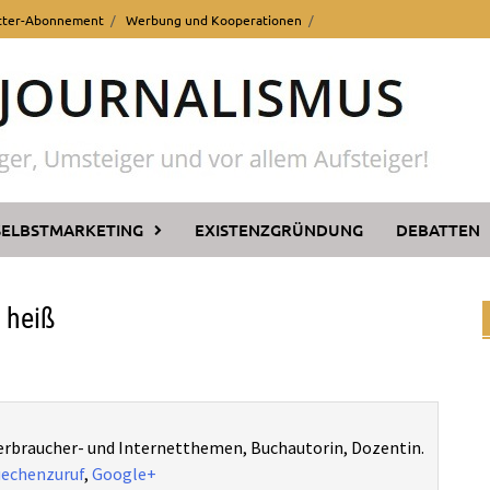
tter-Abonnement
Werbung und Kooperationen
SELBSTMARKETING
EXISTENZGRÜNDUNG
DEBATTEN
 heiß
Verbraucher- und Internetthemen, Buchautorin, Dozentin.
echenzuruf
,
Google+