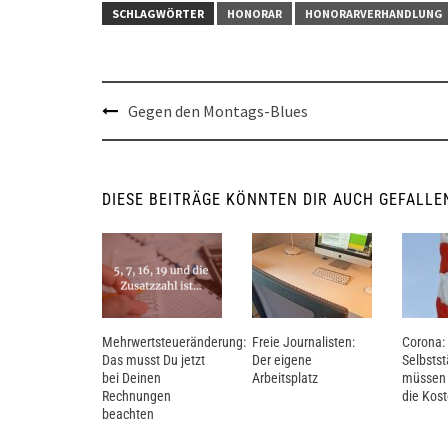
SCHLAGWÖRTER
HONORAR
HONORARVERHANDLUNG
Post
Gegen den Montags-Blues
navigation
DIESE BEITRÄGE KÖNNTEN DIR AUCH GEFALLE
Mehrwertsteueränderung:
Freie Journalisten:
Corona:
Das musst Du jetzt
Der eigene
Selbsts
bei Deinen
Arbeitsplatz
müssen j
Rechnungen
die Kos
beachten