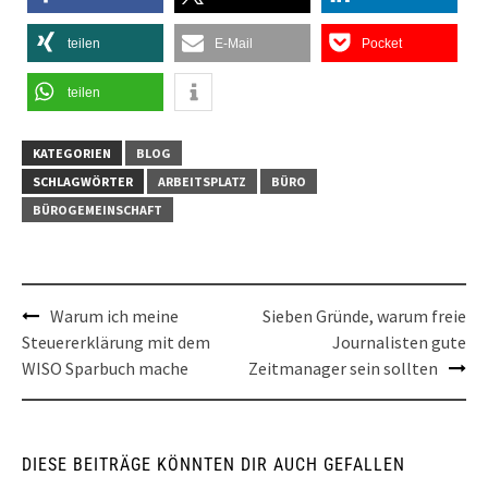
teilen
E-Mail
Pocket
teilen
KATEGORIEN
BLOG
SCHLAGWÖRTER
ARBEITSPLATZ
BÜRO
BÜROGEMEINSCHAFT
Post
Warum ich meine
Sieben Gründe, warum freie
Steuererklärung mit dem
Journalisten gute
navigation
WISO Sparbuch mache
Zeitmanager sein sollten
DIESE BEITRÄGE KÖNNTEN DIR AUCH GEFALLEN