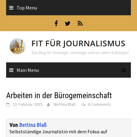
Skip
Top Menu
to
content
Main Menu
Arbeiten in der Bürogemeinschaft
23. Februar 2015
Bettina Blaß
6 Comments
Von
Bettina Blaß
Selbstständige Journalistin mit dem Fokus auf