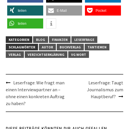
teilen
E-Mail
Pocket
teilen
KATEGORIEN
BLOG
FINANZEN
LESERFRAGE
SCHLAGWÖRTER
AUTOR
BUCHVERLAG
TANTIEMEN
VERLAG
VERZICHTSERKLÄRUNG
VG WORT
Post
Leserfrage: Wie fragt man
Leserfrage: Taugt
einen Interviewpartner an –
Journalismus zum
navigation
ohne einen konkreten Auftrag
Hauptberuf?
zu haben?
DIESE BEITRÄGE KÖNNTEN DIR AUCH GEFALLEN