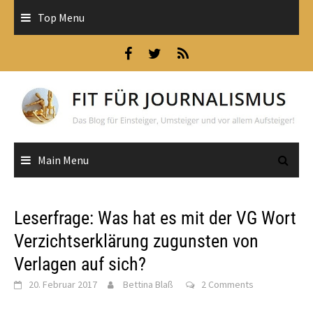
Skip
Top Menu
to
content
Main Menu
Leserfrage: Was hat es mit der VG Wort
Verzichtserklärung zugunsten von
Verlagen auf sich?
20. Februar 2017
Bettina Blaß
2 Comments