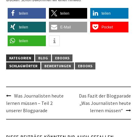
teilen
teilen
teilen
teilen
E-Mail
Pocket
teilen
KATEGORIEN
BLOG
EBOOKS
SCHLAGWÖRTER
BEWERTUNGEN
EBOOKS
Post
Was Journalisten heute
Das Fazit der Blogparade
lernen müssen – Teil 2
„Was Journalisten heute
navigation
unserer Blogparade
lernen müssen“