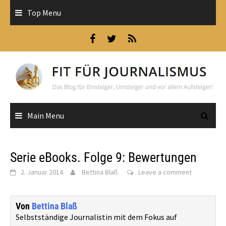
Skip
Top Menu
to
content
Main Menu
Serie eBooks. Folge 9: Bewertungen
2. Januar 2014
Bettina Blaß
Leave a comment
Von
Bettina Blaß
Selbstständige Journalistin mit dem Fokus auf