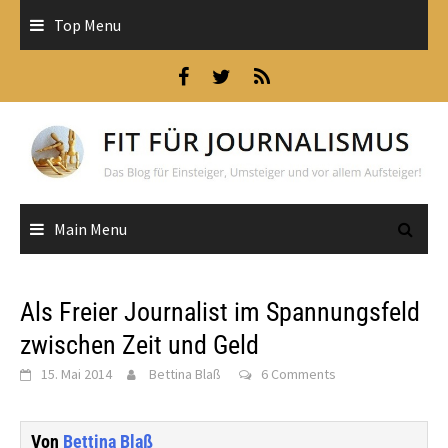
Skip
Top Menu
to
content
Main Menu
Als Freier Journalist im Spannungsfeld
zwischen Zeit und Geld
15. Mai 2014
Bettina Blaß
6 Comments
Von
Bettina Blaß