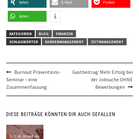
teilen
E-Mail
Pocket
teilen
KATEGORIEN
BLOG
FINANZEN
SCHLAGWÖRTER
KUNDENMANAGEMENT
ZEITMANAGEMENT
Post
Burnout Präventions-
Gastbeitrag: Mehr Erfolg bei
Seminar – eine
der Jobsuche OHNE
navigation
Zusammenfassung
Bewerbungen
DIESE BEITRÄGE KÖNNTEN DIR AUCH GEFALLEN