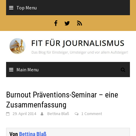
Skip
Top Menu
to
content
Main Menu
Burnout Präventions-Seminar – eine
Zusammenfassung
29. April 2014
Bettina Blaß
1 Comment
Von
Bettina Blaß