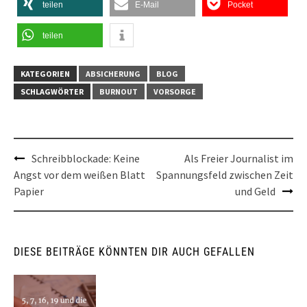
teilen
E-Mail
Pocket
teilen
KATEGORIEN
ABSICHERUNG
BLOG
SCHLAGWÖRTER
BURNOUT
VORSORGE
Post
Schreibblockade: Keine
Als Freier Journalist im
Angst vor dem weißen Blatt
Spannungsfeld zwischen Zeit
navigation
Papier
und Geld
DIESE BEITRÄGE KÖNNTEN DIR AUCH GEFALLEN